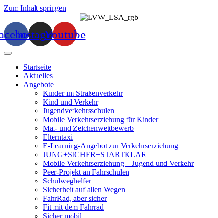
Zum Inhalt springen
acebook
Instagram
Youtube
Startseite
Aktuelles
Angebote
Kinder im Straßenverkehr
Kind und Verkehr
Jugendverkehrsschulen
Mobile Verkehrserziehung für Kinder
Mal- und Zeichenwettbewerb
Elterntaxi
E-Learning-Angebot zur Verkehrserziehung
JUNG+SICHER+STARTKLAR
Mobile Verkehrserziehung – Jugend und Verkehr
Peer-Projekt an Fahrschulen
Schulweghelfer
Sicherheit auf allen Wegen
FahrRad, aber sicher
Fit mit dem Fahrrad
Sicher mobil