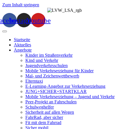
Zum Inhalt springen
acebook
Instagram
Youtube
Startseite
Aktuelles
Angebote
Kinder im Straßenverkehr
Kind und Verkehr
Jugendverkehrsschulen
Mobile Verkehrserziehung für Kinder
Mal- und Zeichenwettbewerb
Elterntaxi
E-Learning-Angebot zur Verkehrserziehung
JUNG+SICHER+STARTKLAR
Mobile Verkehrserziehung – Jugend und Verkehr
Peer-Projekt an Fahrschulen
Schulweghelfer
Sicherheit auf allen Wegen
FahrRad, aber sicher
Fit mit dem Fahrrad
Sicher mobil