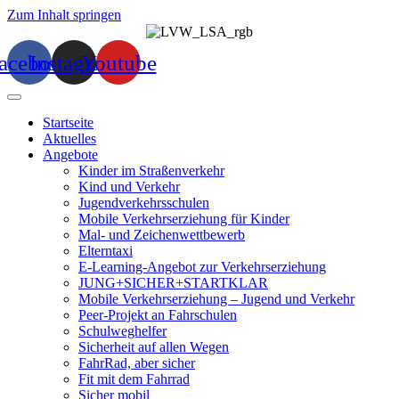
Zum Inhalt springen
acebook
Instagram
Youtube
Startseite
Aktuelles
Angebote
Kinder im Straßenverkehr
Kind und Verkehr
Jugendverkehrsschulen
Mobile Verkehrserziehung für Kinder
Mal- und Zeichenwettbewerb
Elterntaxi
E-Learning-Angebot zur Verkehrserziehung
JUNG+SICHER+STARTKLAR
Mobile Verkehrserziehung – Jugend und Verkehr
Peer-Projekt an Fahrschulen
Schulweghelfer
Sicherheit auf allen Wegen
FahrRad, aber sicher
Fit mit dem Fahrrad
Sicher mobil